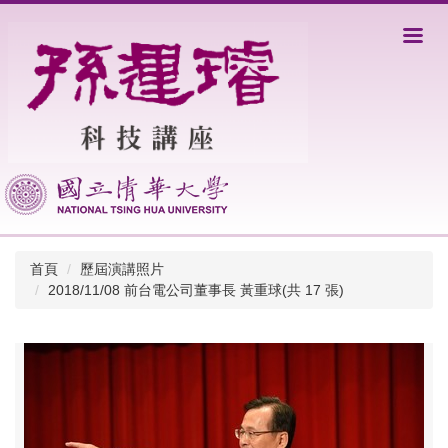
跳
到
主
要
內
容
區
首頁
歷屆演講照片
2018/11/08 前台電公司董事長 黃重球(共 17 張)