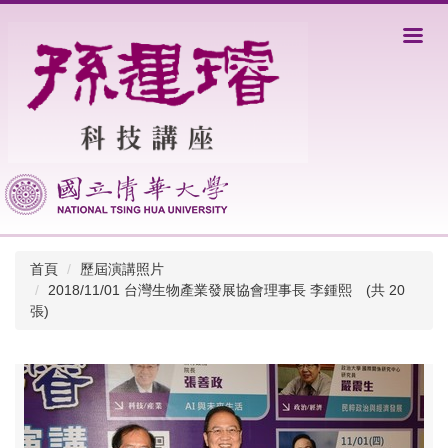
跳
到
主
要
內
容
區
首頁
歷屆演講照片
2018/11/01 台灣生物產業發展協會理事長 李鍾熙 (共 20
張)