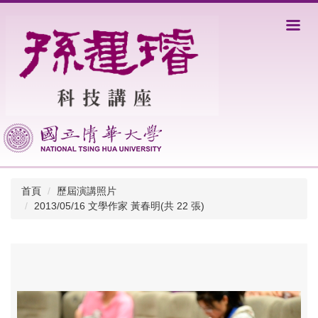
跳
到
主
要
內
容
區
首頁
歷屆演講照片
2013/05/16 文學作家 黃春明(共 22 張)