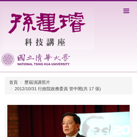
跳
到
主
要
內
容
區
首頁
歷屆演講照片
2012/10/31 行政院政務委員 管中閔(共 17 張)