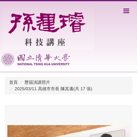
跳
到
主
要
內
容
區
首頁
歷屆演講照片
2025/03/11 高雄市市長 陳其邁(共 17 張)